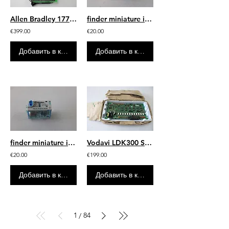
Allen Bradley 1771-P5K/A Power Supply
finder miniature industrial relay 46.61.8.110.0040 110V AC
€399.00
€20.00
Добавить в корзину
Добавить в корзину
finder miniature industrial relay 46.61.9.024.0040 24VDC
Vodavi LDK300 SLIB2E Digital Telephone Interface Board 3032-40
€20.00
€199.00
Добавить в корзину
Добавить в корзину
1
84
/