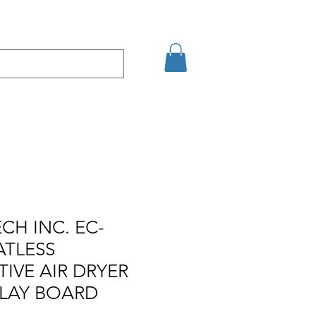
кт
Arama Sonuçları
H INC. EC-
ATLESS
IVE AIR DRYER
SPLAY BOARD