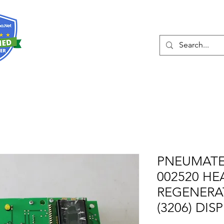
О нас
Услуги
Eshop
Конта
PNEUMATEC
002520 HE
REGENERAT
(3206) DI