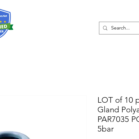
О нас
Услуги
Eshop
Конта
LOT of 10 
Gland Poly
PAR7035 P
5bar