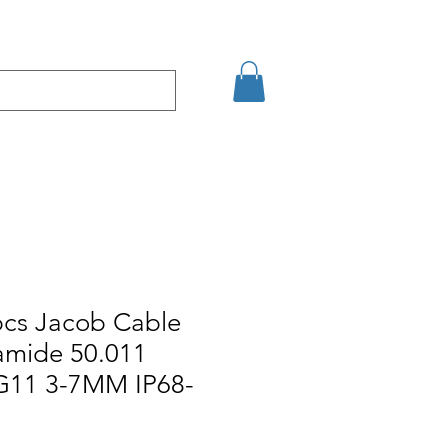
кт
Arama Sonuçları
pcs Jacob Cable
amide 50.011
G11 3-7MM IP68-