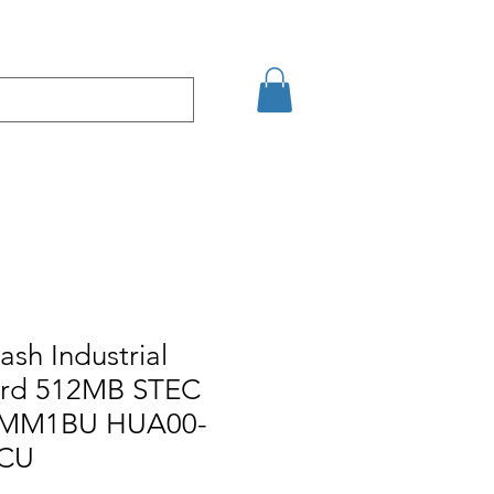
кт
Arama Sonuçları
sh Industrial
rd 512MB STEC
MM1BU HUA00-
7CU