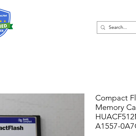
О нас
Услуги
Eshop
Конта
Compact Fla
Memory Ca
HUACF512
A1557-0A