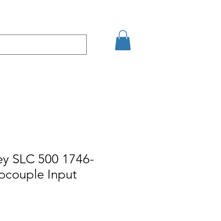
кт
Arama Sonuçları
ey SLC 500 1746-
couple Input