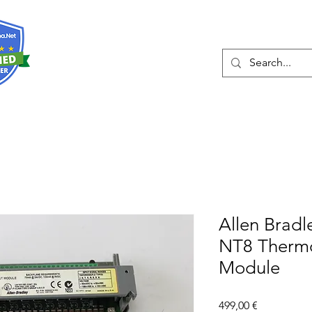
О нас
Услуги
Eshop
Конта
Allen Bradl
NT8 Thermo
Module
Цена
499,00 €