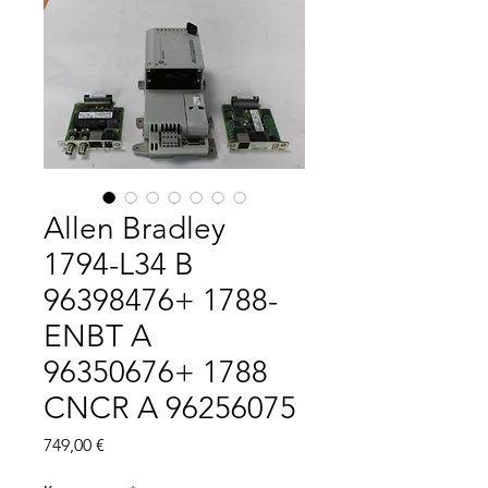
Allen Bradley
1794-L34 B
96398476+ 1788-
ENBT A
96350676+ 1788
CNCR A 96256075
Цена
749,00 €