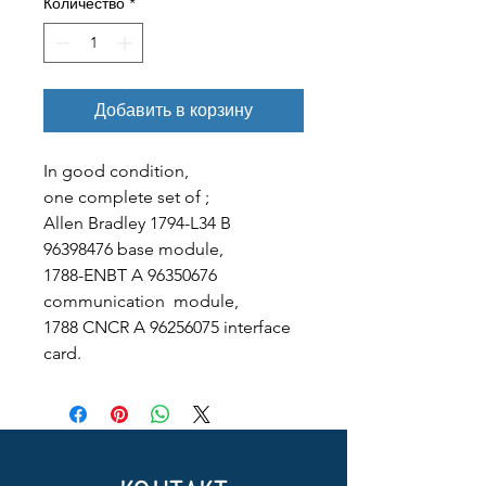
Количество
*
Добавить в корзину
In good condition,
one complete set of ;
Allen Bradley 1794-L34 B
96398476 base module,
1788-ENBT A 96350676
communication module,
1788 CNCR A 96256075 interface
card.