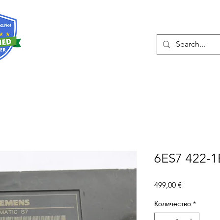
О нас
Услуги
Eshop
Конта
6ES7 422-
Цена
499,00 €
Количество
*