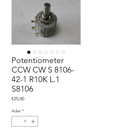
Potentiometer
CCW CW S 8106-
42-1 R10K L.1
S8106
Fiyat
€25,00
Adet
*