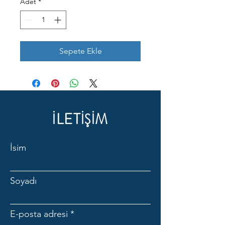
Adet
*
Sepete Ekle
İLETİŞİM
İsim
Soyadı
E-posta adresi