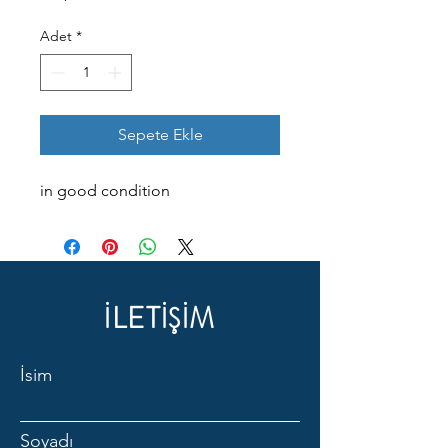
Adet
*
Sepete Ekle
in good condition
İLETİŞİM
İsim
Soyadı