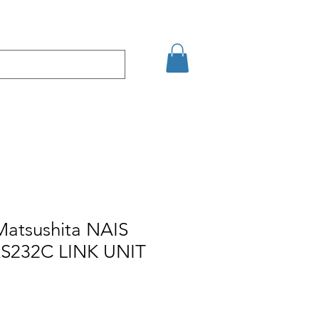
şim
Arama Sonuçları
Matsushita NAIS
232C LINK UNIT