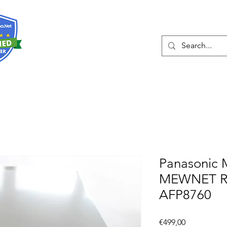
Hakkında
Hizmetler
Eshop
İleti
Panasonic 
MEWNET RS
AFP8760
Fiyat
€499,00