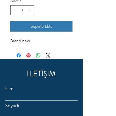
Adet
*
Sepete Ekle
Brand new
İLETİŞİM
İsim
Soyadı