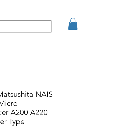
şim
Arama Sonuçları
Matsushita NAIS
Micro
ker A200 A220
er Type