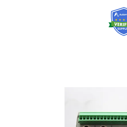
RISKDEGER
Danışmanlık Eğitim ve Mühendislik