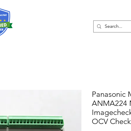
Hakkında
Hizmetler
Eshop
İleti
Panasonic 
ANMA224 
Imagechec
OCV Check