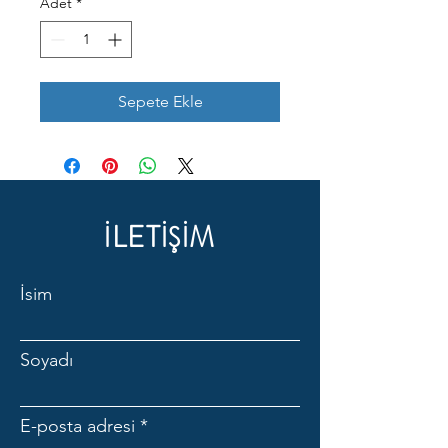
Adet
*
Sepete Ekle
İLETİŞİM
İsim
Soyadı
E-posta adresi