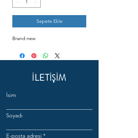
Sepete Ekle
Brand new
İLETİŞİM
İsim
Soyadı
E-posta adresi