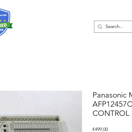
Hakkında
Hizmetler
Eshop
İleti
Panasonic 
AFP12457C
CONTROL 
Fiyat
€499,00