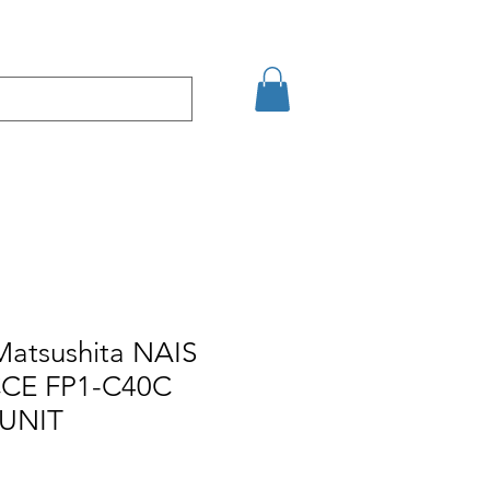
şim
Arama Sonuçları
Matsushita NAIS
CE FP1-C40C
UNIT