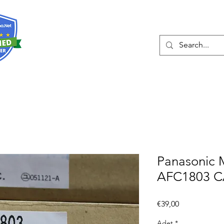
Hakkında
Hizmetler
Eshop
İleti
Panasonic 
AFC1803 C
Fiyat
€39,00
Adet
*