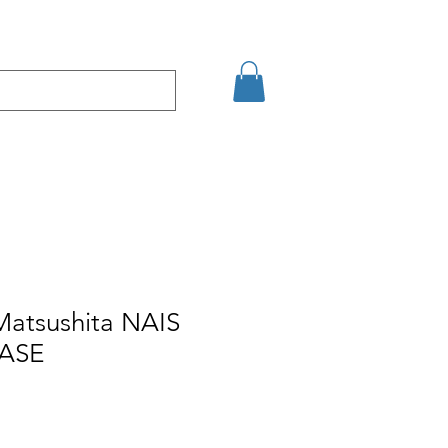
şim
Arama Sonuçları
Matsushita NAIS
ASE