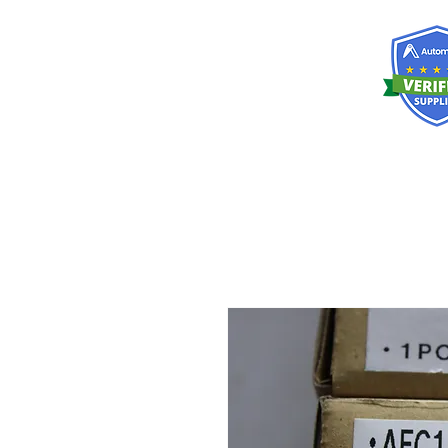
RISKDEGER
Danışmanlık Eğitim ve Mühendislik