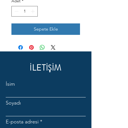
Adet
*
Sepete Ekle
İLETİŞİM
İsim
Soyadı
E-posta adresi