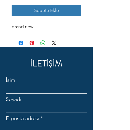
Sepete Ekle
brand new
İLETİŞİM
İsim
Soyadı
E-posta adresi