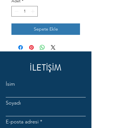
Adet
*
Sepete Ekle
İLETİŞİM
İsim
Soyadı
E-posta adresi