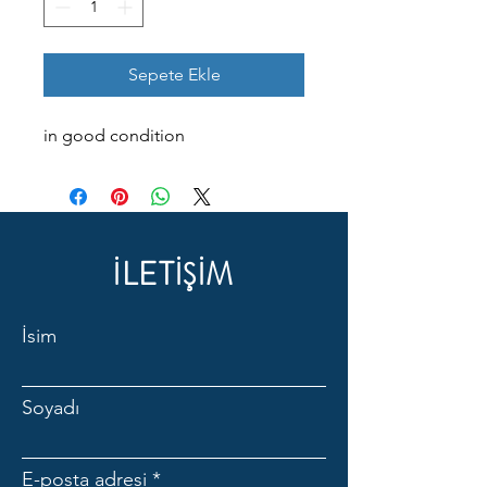
Sepete Ekle
in good condition
İLETİŞİM
İsim
Soyadı
E-posta adresi