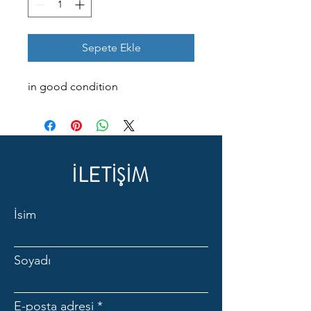
Sepete Ekle
in good condition
İLETİŞİM
İsim
Soyadı
E-posta adresi