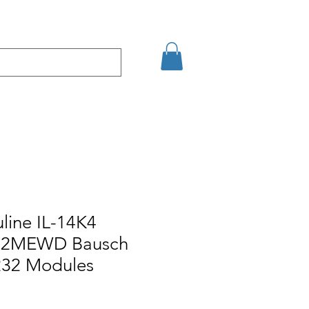
şim
Arama Sonuçları
line IL-14K4
32MEWD Bausch
-232 Modules