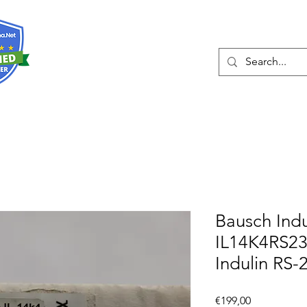
Hakkında
Hizmetler
Eshop
İleti
Bausch Indu
IL14K4RS2
Indulin RS
Fiyat
€199,00