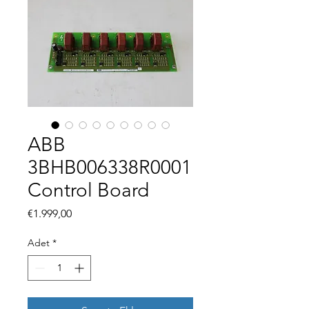
ABB
3BHB006338R0001
Control Board
Fiyat
€1.999,00
Adet
*