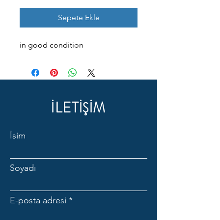
Sepete Ekle
in good condition
İLETİŞİM
İsim
Soyadı
E-posta adresi